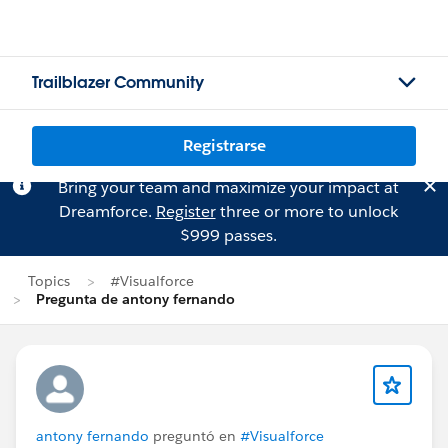
Trailblazer Community
Registrarse
Bring your team and maximize your impact at
Dreamforce.
Register
three or more to unlock
$999 passes.
Topics
#Visualforce
Pregunta de antony fernando
antony fernando
preguntó en
#Visualforce