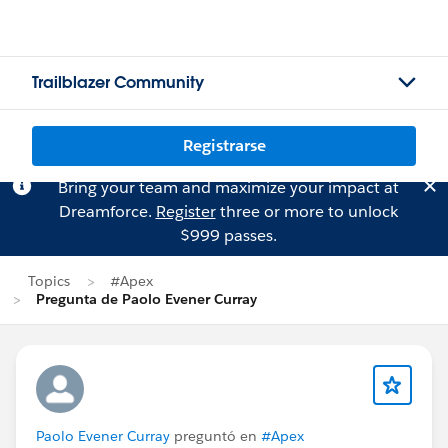
Trailblazer Community
Registrarse
Bring your team and maximize your impact at
Dreamforce.
Register
three or more to unlock
$999 passes.
Topics
#Apex
Pregunta de Paolo Evener Curray
Paolo Evener Curray
preguntó en
#Apex