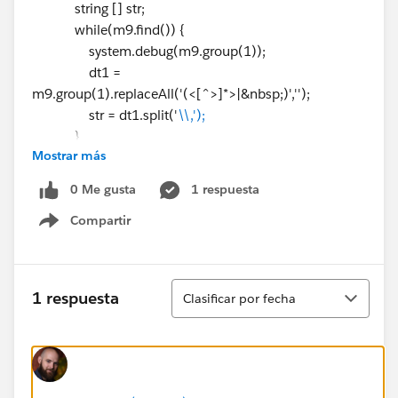
string [] str;
while(m9.find()) {
system.debug(m9.group(1));
dt1 =
m9.group(1).replaceAll('(<[^>]*>|&nbsp;)','');
str = dt1.split('
\\,');
}
Mostrar más
//City
city = str[0];
0 Me gusta
1 respuesta
Compartir
//Postal Code
Show menu
Pcode = str[1];
Ordenar
1 respuesta
Clasificar por fecha