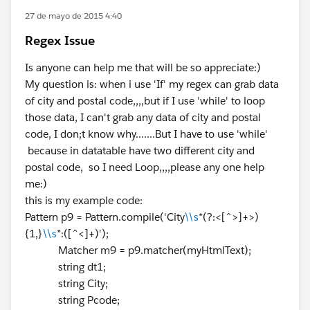
27 de mayo de 2015 4:40
Regex Issue
Is anyone can help me that will be so appreciate:)
My question is: when i use 'If' my regex can grab data
of city and postal code,,,,but if I use 'while' to loop
those data, I can't grab any data of city and postal
code, I don;t know why.......But I have to use 'while'
because in datatable have two different city and
postal code, so I need Loop,,,,please any one help
me:)
this is my example code:
Pattern p9 = Pattern.compile('City
\\s
*(?:<[^>]+>)
{1,}
\\s
*:([^<]+)');
Matcher m9 = p9.matcher(myHtmlText);
string dt1;
string City;
string Pcode;