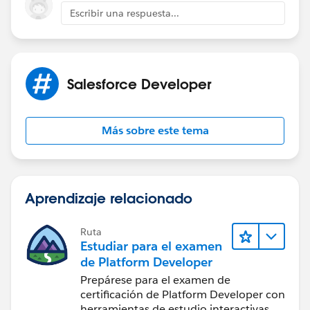
http://releasenotes.docs.salesforce.com/en-
Escribir una respuesta...
us/spring15/release-
notes/rn_mobile_salesforce1_newfeat_s1reporting_re
cent_reports.htm
Best Regards
Salesforce Developer
Naga Kiran
Más sobre este tema
Aprendizaje relacionado
Ruta
Estudiar para el examen
de Platform Developer
Prepárese para el examen de
certificación de Platform Developer con
herramientas de estudio interactivas.