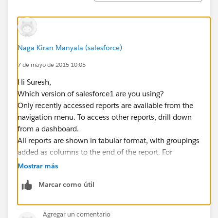
Naga Kiran Manyala (salesforce)
7 de mayo de 2015 10:05
Hi Suresh,
Which version of salesforce1 are you using?
Only recently accessed reports are available from the
navigation menu. To access other reports, drill down
from a dashboard.
All reports are shown in tabular format, with groupings
added as columns to the end of the report. For
example, on a summary report grouped by Industry
Mostrar más
and Type, those fields appear as the last two columns
Marcar como útil
of the report. Reports with the joined format are not
shown.
Please follow the below link for more info
Agregar un comentario