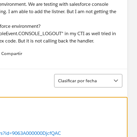
 environment. We are testing with salesforce console
ing. I am able to add the listner. But I am not getting the
sforce environment?
onsoleEvent.CONSOLE_LOGOUT" in my CTI as well tried in
 code. But it is not calling back the handler.
Compartir
Show menu
Ordenar
Clasificar por fecha
wers?id=9063A000000DjcfQAC