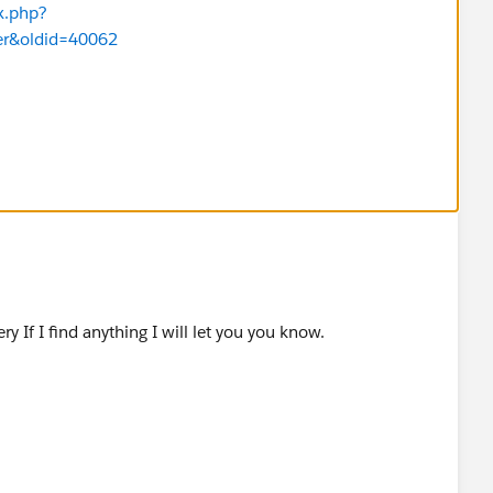
x.php?
ter&oldid=40062
y If I find anything I will let you you know.