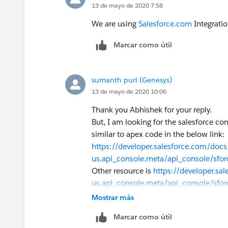
13 de mayo de 2020 7:58
We are using
Salesforce.com
Integratio
Marcar como útil
sumanth puri (Genesys)
13 de mayo de 2020 10:06
Thank you Abhishek for your reply.
But, I am looking for the salesforce co
similar to apex code in the below link:
https://developer.salesforce.com/docs/
us.api_console.meta/api_console/sfor
Other resource is
https://developer.sa
us.api_console.meta/api_console/sfo
and the library we are using is https://
Mostrar más
domain].
visual.force.com/support/cons
Marcar como útil