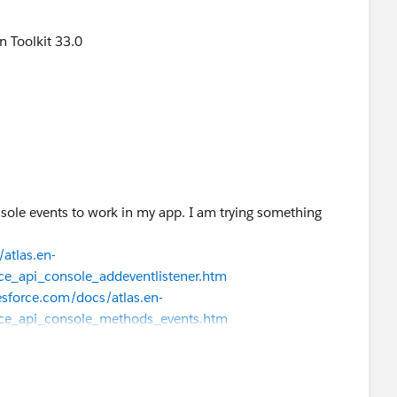
n Toolkit 33.0
nsole events to work in my app. I am trying something
atlas.en-
ce_api_console_addeventlistener.htm
lesforce.com/docs/atlas.en-
rce_api_console_methods_events.htm
[our
ole/33.0/integration.js