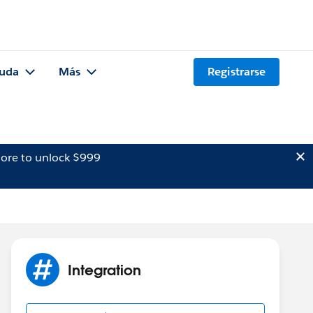
uda
Más
Registrarse
ore to unlock $999
Integration