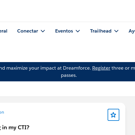
eral
Conectar
Eventos
Trailhead
Ay
and maximize your impact at Dreamforce.
Register
three or m
passes.
on
g in my CTI?