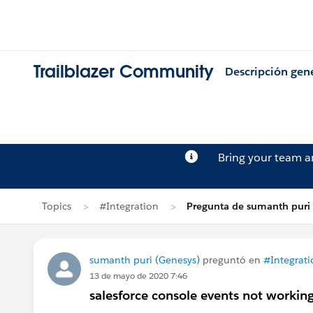
Trailblazer Community
Descripción gen
Bring your team 
Topics
#Integration
Pregunta de sumanth puri
sumanth puri (Genesys)
preguntó en
#Integrati
13 de mayo de 2020 7:46
salesforce console events not workin