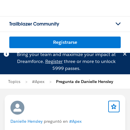
Trailblazer Community
Registrarse
Bring your team and maximize your impact at
Dreamforce.
Register
three or more to unlock
$999 passes.
Topics
#Apex
Pregunta de Danielle Hensley
Danielle Hensley
preguntó en
#Apex