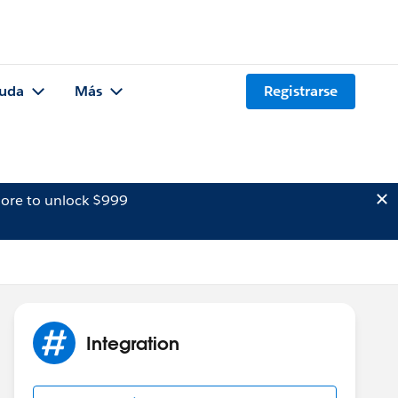
uda
Más
Registrarse
ore to unlock $999
Integration