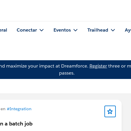
eral
Conectar
Eventos
Trailhead
Ay
and maximize your impact at Dreamforce.
Register
three or m
passes.
 en
#Integration
n a batch job