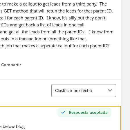
e to make a callout to get leads from a third party. The
is GET method that will retun the leads for that parent ID.
ll for each parent ID. I know, it's silly but they don't
ntIDs and get back a list of leads in one call.
 and get all the leads from all the parentIDs. I know from
louts in a transaction or something like that.
ch job that makes a seperate callout for each parentID?
Compartir
Show menu
Ordenar
Clasificar por fecha
Respuesta aceptada
e below blog