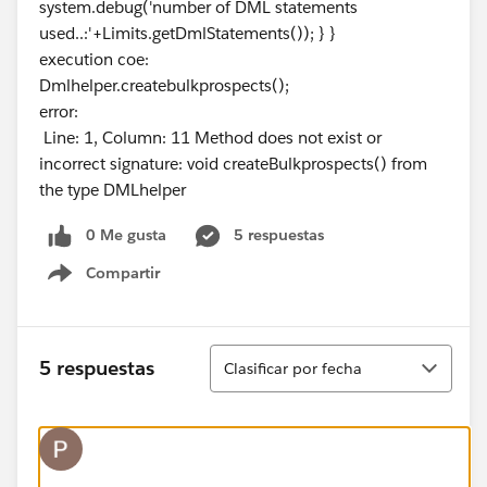
system.debug('number of DML statements
used..:'+Limits.getDmlStatements()); } }
execution coe:
Dmlhelper.createbulkprospects();
error:
Line: 1, Column: 11 Method does not exist or
incorrect signature: void createBulkprospects() from
the type DMLhelper
0 Me gusta
5 respuestas
Compartir
Show menu
Ordenar
5 respuestas
Clasificar por fecha