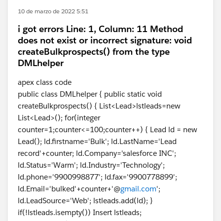
10 de marzo de 2022 5:51
i got errors Line: 1, Column: 11 Method
does not exist or incorrect signature: void
createBulkprospects() from the type
DMLhelper
apex class code
public class DMLhelper { public static void
createBulkprospects() { List<Lead>lstleads=new
List<Lead>(); for(integer
counter=1;counter<=100;counter++) { Lead ld = new
Lead(); ld.firstname='Bulk'; ld.LastName='Lead
record'+counter; ld.Company='salesforce INC';
ld.Status='Warm'; ld.Industry='Technology';
ld.phone='9900998877'; ld.fax='9900778899';
ld.Email='bulked'+counter+'@
gmail.com
';
ld.LeadSource='Web'; lstleads.add(ld); }
if(!lstleads.isempty()) Insert lstleads;