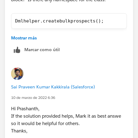
Dmlhelper.createbulkprospects();
If you still face the same issue. Try to save the class
Mostrar más
and check in the setup ans check if this class is
successfully saved and if so logout and login again and
Marcar como útil
execte the script.
It worked for me and Leads created succesfully.
Thanks,
Sai Praveen Kumar Kakkirala (Salesforce)
10 de marzo de 2022 6:36
Hi Prashanth,
If the solution provided helps, Mark it as best answe
so it would be helpful for others.
Thanks,