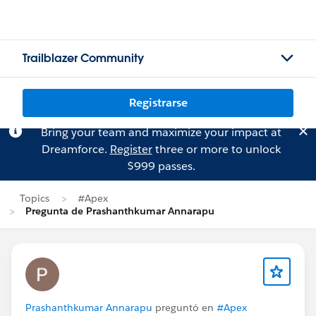
Trailblazer Community
Registrarse
Bring your team and maximize your impact at
Dreamforce.
Register
three or more to unlock
$999 passes.
Topics
#Apex
Pregunta de Prashanthkumar Annarapu
Prashanthkumar Annarapu
preguntó en
#Apex