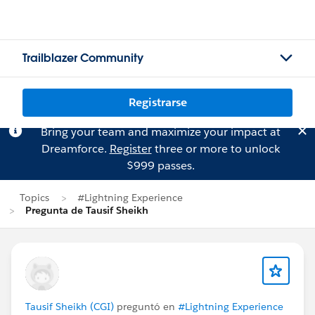
Trailblazer Community
Registrarse
Bring your team and maximize your impact at
Dreamforce.
Register
three or more to unlock
$999 passes.
Topics
#Lightning Experience
Pregunta de Tausif Sheikh
Tausif Sheikh (CGI)
preguntó en
#Lightning Experience