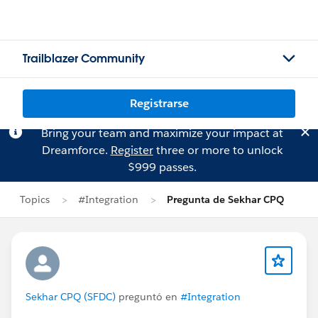
Trailblazer Community
Registrarse
Bring your team and maximize your impact at
Dreamforce.
Register
three or more to unlock
$999 passes.
Topics
#Integration
Pregunta de Sekhar CPQ
Sekhar CPQ (SFDC)
preguntó en
#Integration