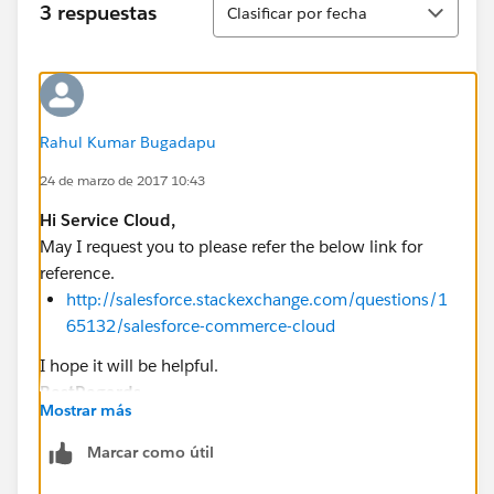
3 respuestas
Clasificar por fecha
Rahul Kumar Bugadapu
24 de marzo de 2017 10:43
Hi Service Cloud,
May I request you to please refer the below link for
reference.
http://salesforce.stackexchange.com/questions/1
65132/salesforce-commerce-cloud
I hope it will be helpful.
BestRegards
Mostrar más
RahulKumar
Marcar como útil