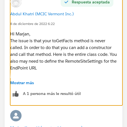
            <apex:pageMessages ></apex:pageM
Respuesta aceptada
            <apex:outputText label="CatFact"
Abdul Khatri (MCIC Vermont Inc.)
        </apex:pageBlockSection>
    </apex:pageBlock>
8 de diciembre de 2022 6:22
</apex:page>
Hi Marjan,
The issue is that your toGetFacts method is never
and this is what i get
called. In order to do that you can add a constructor
and call that method. Here is the entire class code. You
I ve tried this same api with for and account, and it
also may need to define the RemoteSiteSettings for the
works, but i cannot make it work for the home page​​​​​​​
EndPoint URL
Mostrar más
public class CatFactsDaily {
A 1 persona más le resultó útil
    public String catFact3{ get; set; }
    public CatFactsDaily(){
        toGetFacts();
    }
    public void toGetFacts() {