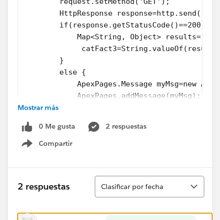
        request.setMethod('GET');
        HttpResponse response=http.send(requ
        if(response.getStatusCode()==200){
            Map<String, Object> results=(Map
             catFact3=String.valueOf(results
        }
        else {
            ApexPages.Message myMsg=new Apex
            ApexPages.addMessage(myMsg);
Mostrar más
        }
    }
0 Me gusta
2 respuestas
}
Compartir
Show menu
here is my visualforce code
Ordenar
2 respuestas
Clasificar por fecha
<apex:page controller="CatFactsDaily" >
     <apex:pageBlock title="Cat Fact of the 
        <apex:pageBlockSection >