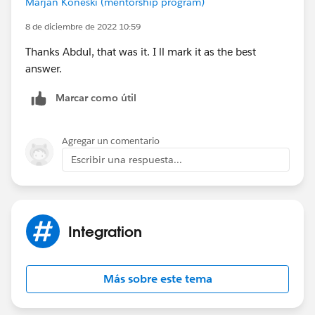
Marjan Koneski (mentorship program)
        String requestEndPoint = 'https://ca
        Http http=new Http();
8 de diciembre de 2022 10:59
        HttpRequest request = new HttpReques
Thanks Abdul, that was it. I ll mark it as the best
        request.setEndpoint(requestEndPoint)
answer.
        request.setMethod('GET');
        HttpResponse response=http.send(requ
Marcar como útil
        if(response.getStatusCode()==200){
            Map<String, Object> results=(Map
            catFact3=String.valueOf(results.
Agregar un comentario
        }else {
Escribir una respuesta...
            ApexPages.Message myMsg=new Apex
            ApexPages.addMessage(myMsg);
        }
    }
Integration
}
Please don't hesitate to mark this best answer.
Más sobre este tema