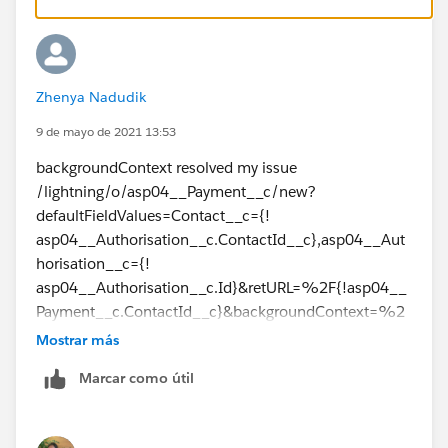
Zhenya Nadudik
9 de mayo de 2021 13:53
backgroundContext resolved my issue
/lightning/o/asp04__Payment__c/new?
defaultFieldValues=Contact__c={!
asp04__Authorisation__c.ContactId__c},asp04__Aut
horisation__c={!
asp04__Authorisation__c.Id}&retURL=%2F{!asp04__
Payment__c.ContactId__c}&backgroundContext=%2
Flightning%2Fr%2Fasp04__Authorisation__c%2F{!a
Mostrar más
sp04__Authorisation__c.Id}%2Fview
Marcar como útil