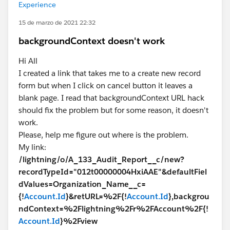
Experience
15 de marzo de 2021 22:32
backgroundContext doesn't work
Hi All
I created a link that takes me to a create new record
form but when I click on cancel button it leaves a
blank page. I read that backgroundContext URL hack
should fix the problem but for some reason, it doesn't
work.
Please, help me figure out where is the problem.
My link:
/lightning/o/A_133_Audit_Report__c/new?
recordTypeId="012t00000004HxiAAE"&defaultFiel
dValues=Organization_Name__c=
{!
Account.Id
}&retURL=%2F{!
Account.Id
},backgrou
ndContext=%2Flightning%2Fr%2FAccount%2F{!
Account.Id
}%2Fview