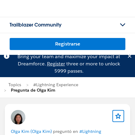
Trailblazer Community
Registrarse
Bring your team and maximize your impact at
Dreamforce.
Register
three or more to unlock
$999 passes.
Topics
#Lightning Experience
Pregunta de Olga Kim
Olga Kim (Olga Kim)
preguntó en
#Lightning