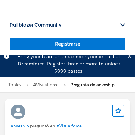
Trailblazer Community
Registrarse
Bring your team and maximize your impact at
Dreamforce.
Register
three or more to unlock
$999 passes.
Topics
#Visualforce
Pregunta de anvesh p
anvesh p
preguntó en
#Visualforce