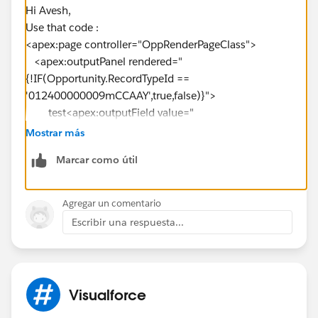
Hi Avesh,
Use that code :
<apex:page controller="OppRenderPageClass">
<apex:outputPanel rendered="
{!IF(Opportunity.RecordTypeId ==
'012400000009mCCAAY',true,false)}">
test<apex:outputField value="
{!Opportunity.RecordTypeId}"/>
Mostrar más
<apex:include pageName="OppVfPage" />
Marcar como útil
</apex:outputPanel>
<apex:outputPanel rendered="
Agregar un comentario
{!IF(Opportunity.RecordTypeId
Escribir una respuesta...
=='01240000000UWKDAA4',true,false)}">
<apex:include pageName="LostReason" />
</apex:outputPanel>
Visualforce
</apex:page>
Thanks,