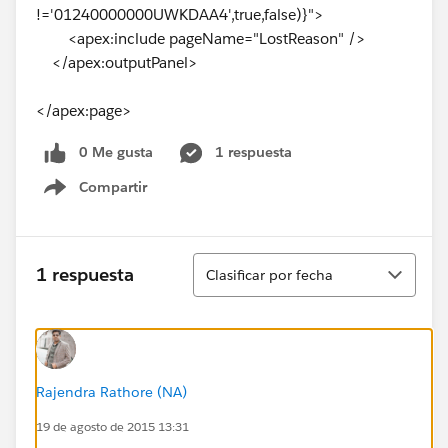
!='01240000000UWKDAA4',true,false)}">
<apex:include pageName="LostReason" />
</apex:outputPanel>
</apex:page>
0 Me gusta
1 respuesta
Compartir
Show menu
Ordenar
1 respuesta
Clasificar por fecha
Rajendra Rathore (NA)
19 de agosto de 2015 13:31