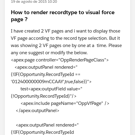
19 de agosto de 2015 10:20
How to render recordtype to visual force
page ?
I have created 2 VF pages and i want to display those
VF page according to the record type selection. But it
was showing 2 VF pages one by one at a time. Please
any one suggest or modify the below.
<apex:page controller="OppRenderPageClass">
<apex:outputPanel rendered="
{!IF(Opportunity.RecordTypeId ==
'012400000009mCCAAY',true,false)}">
test<apex:outputField value="
{!Opportunity.RecordTypeId}"/>
<apex:include pageName="OppVfPage" />
</apex:outputPanel>
<apex:outputPanel rendered="
{!IF(Opportunity.RecordTypeId