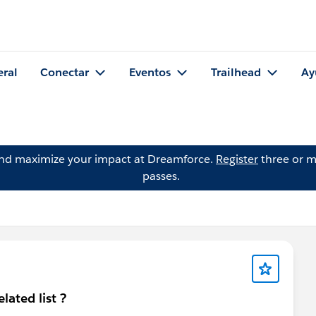
eral
Conectar
Eventos
Trailhead
Ay
and maximize your impact at Dreamforce.
Register
three or m
passes.
lated list ?