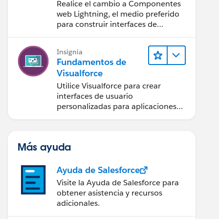
Componentes web
Realice el cambio a Componentes
Lightning
web Lightning, el medio preferido
para construir interfaces de
usuario con Salesforce.
Insignia
Fundamentos de
Visualforce
Utilice Visualforce para crear
interfaces de usuario
personalizadas para aplicaciones
Web y móviles.
Más ayuda
Ayuda de Salesforce
Visite la Ayuda de Salesforce para
obtener asistencia y recursos
adicionales.