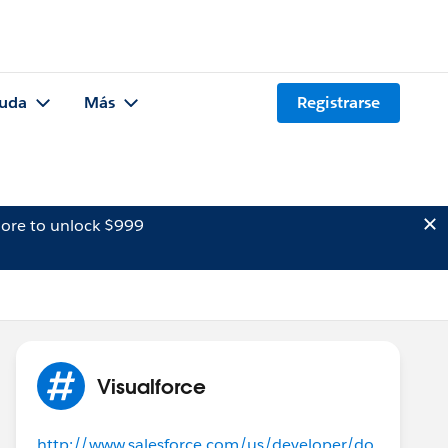
uda
Más
Registrarse
ore to unlock $999
Visualforce
http://www.salesforce.com/us/developer/do