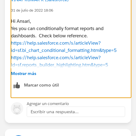
31 de julio de 2022 18:06
Hi Ansari,
Yes you can conditionally format reports and
dashboards. Check below reference.
https://help.salesforce.com/s/articleView?
id=sf.bi_chart_conditional_formatting.htm&type=5
https://help.salesforce.com/s/articleView?
id=sf.reports_builder_highlighting.htm&type=5
Please mark as Best Answer if above information was
Mostrar más
helpful.
Marcar como útil
Thanks,
Agregar un comentario
Escribir una respuesta...