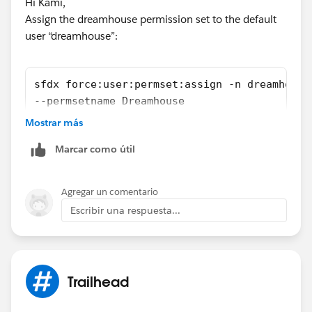
Hi Kami,
Assign the dreamhouse permission set to the default
user “dreamhouse”:
sfdx force:user:permset:assign -n dreamhouse
--permsetname Dreamhouse
Mostrar más
Reference:
https://wilsonmar.github.io/salesforce-dx/
Marcar como útil
Hope above information was helpful.
Please mark as Best Answer so that it can help others
Agregar un comentario
in the future.
Escribir una respuesta...
Thanks,
Vinay Kumar
Trailhead