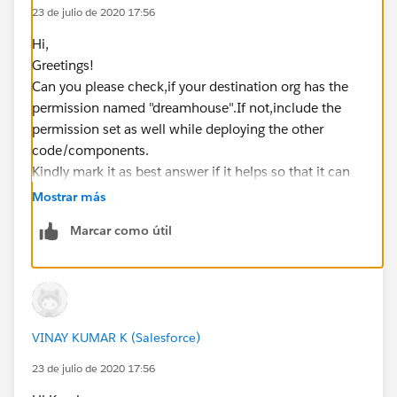
23 de julio de 2020 17:56
Hi,
Greetings!
Can you please check,if your destination org has the
permission named "dreamhouse".If not,include the
permission set as well while deploying the other
code/components.
Kindly mark it as best answer if it helps so that it can
help others in the future.
Mostrar más
Warm Regards,
Marcar como útil
Shirisha Pathuri
VINAY KUMAR K (Salesforce)
23 de julio de 2020 17:56