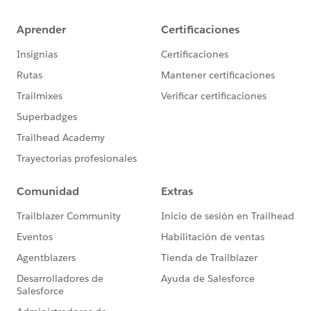
controller-via-apexparam
I hope it will be helpful.
BestRegards
​RahulKumar