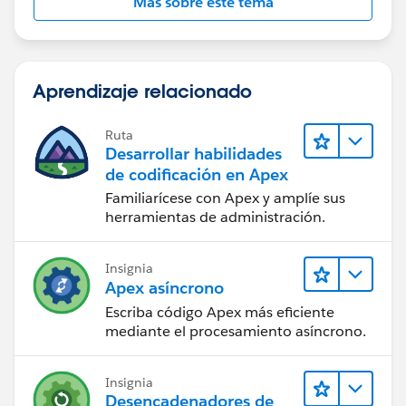
Más sobre este tema
      <apex:pageBlockTable value="{!OppList2
        <apex:column value="{!op2.name}"/>
        <apex:column value="{!op2.Accountid}
        <apex:column value="{!op2.CloseDate}
Aprendizaje relacionado
        <apex:column value="{!op2.Ownerid}"/
        <apex:column value="{!op2.Probabilit
Ruta
      </apex:pageBlockTable>
Desarrollar habilidades
    </apex:pageBlock>
de codificación en Apex
  </apex:form>
Familiarícese con Apex y amplíe sus
</apex:page>
herramientas de administración.
Controller:
Insignia
Apex asíncrono
public class Opp {
    public String filter{get; set;}
Escriba código Apex más eficiente
mediante el procesamiento asíncrono.
    public List < Opportunity > OppList2 {
        get;
        set;
Insignia
    }
Desencadenadores de