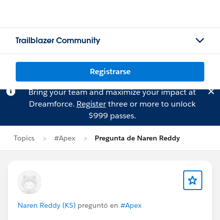
Trailblazer Community
Registrarse
Bring your team and maximize your impact at
Dreamforce.
Register
three or more to unlock
$999 passes.
Topics
#Apex
Pregunta de Naren Reddy
Naren Reddy (KS)
preguntó en
#Apex