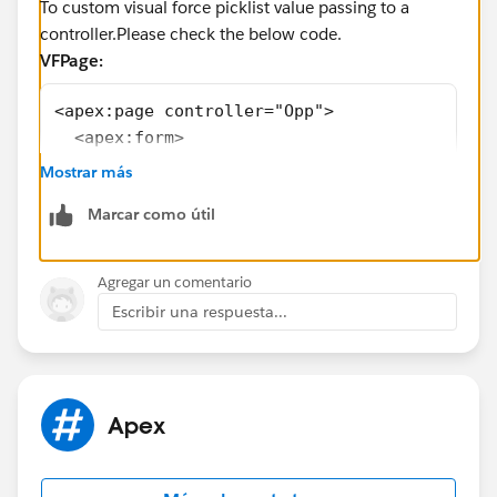
To custom visual force picklist value passing to a
controller.Please check the below code.
VFPage:
<apex:page controller="Opp">
  <apex:form>
    <apex:outputLabel value="Qualification  
Mostrar más
    <apex:selectList multiselect="false" val
Marcar como útil
      <apex:selectOption itemValue="" itemLa
      <apex:selectOption itemValue="Closed W
      <apex:selectOption itemValue="Closed L
Agregar un comentario
      <apex:actionSupport event="onchange" r
Escribir una respuesta...
    </apex:selectList>
    <apex:actionStatus id="status">
      <apex:facet name="start">
        <div>Loading Please wait........</di
Apex
      </apex:facet>
    </apex:actionStatus>
    <apex:pageBlock >