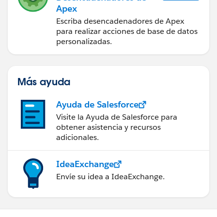
    string searchquery = 'select name,accoun
Apex
    public Opp() {
Escriba desencadenadores de Apex
        OppList2 = Database.query(searchquer
para realizar acciones de base de datos
personalizadas.
    }
    public void getresult() {
        searchquery = 'select name,accountid
        OppList2 = Database.query(searchquer
Más ayuda
    }
}
Ayuda de Salesforce
Visite la Ayuda de Salesforce para
Please check the below links for reference.
obtener asistencia y recursos
http://salesforce.stackexchange.com/questions/8
adicionales.
7679/custom-visualforce-picklist-value-passing-to-
controller
IdeaExchange
(
http://salesforce.stackexchange.com/questions/7
Envíe su idea a IdeaExchange.
644/possible-to-pass-selected-picklist-value-to-
controller-via-apexparam
)
http://salesforce.stackexchange.com/questions/7
644/possible-to-pass-selected-picklist-value-to-