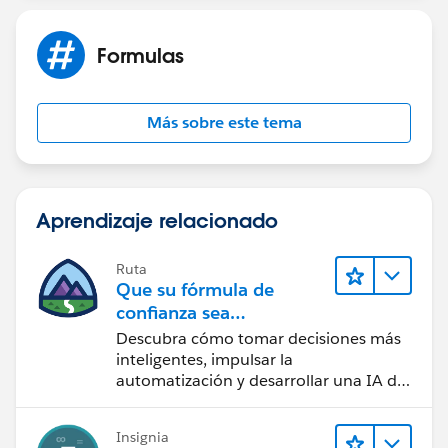
Click next and save the field.
Your field will automaticaly populate the value from
Formulas
the matched field on the lookup object.
Más sobre este tema
Aprendizaje relacionado
Ruta
Que su fórmula de
confianza sea
CRM + IA + Datos
Descubra cómo tomar decisiones más
inteligentes, impulsar la
automatización y desarrollar una IA de
confianza mediante la tecnología y los
productos más populares de
Insignia
Salesforce.