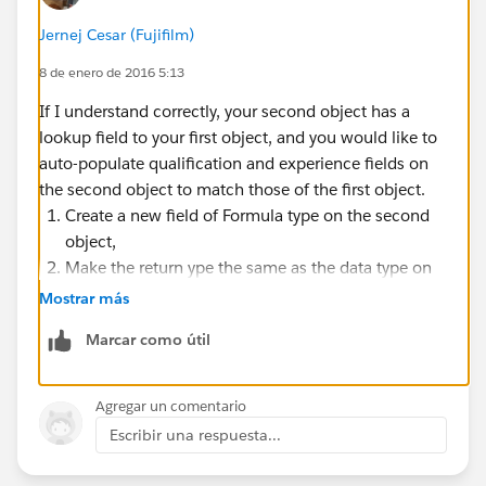
Jernej Cesar (Fujifilm)
8 de enero de 2016 5:13
If I understand correctly, your second object has a
lookup field to your first object, and you would like to
auto-populate qualification and experience fields on
the second object to match those of the first object.
Create a new field of Formula type on the second
object,
Make the return ype the same as the data type on
the correspinding field on the first object,
Mostrar más
Then click on Insert Field,
Marcar como útil
Select the second object (the one you're adding the
field to),
Select the first object (the one that has the field
Agregar un comentario
you wish to reference from)
Escribir una respuesta...
Select the field you wish to reference from.
Add the field to the formula