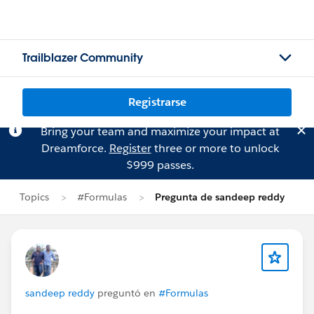
Trailblazer Community
Registrarse
Bring your team and maximize your impact at
Dreamforce.
Register
three or more to unlock
$999 passes.
Topics
#Formulas
Pregunta de sandeep reddy
sandeep reddy
preguntó en
#Formulas