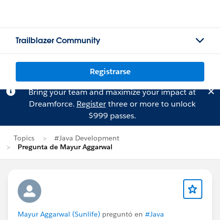
Trailblazer Community
Registrarse
Bring your team and maximize your impact at
Dreamforce.
Register
three or more to unlock
$999 passes.
Topics
#Java Development
Pregunta de Mayur Aggarwal
Mayur Aggarwal (Sunlife)
preguntó en
#Java