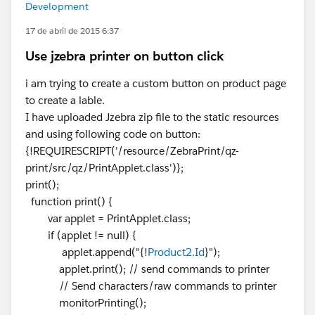
Development
17 de abril de 2015 6:37
Use jzebra printer on button click
i am trying to create a custom button on product page
to create a lable.
I have uploaded Jzebra zip file to the static resources
and using following code on button:
{!REQUIRESCRIPT('/resource/ZebraPrint/qz-
print/src/qz/PrintApplet.class')};
print();
function print() {
var applet = PrintApplet.class;
if (applet != null) {
applet.append("{!
Product2.Id
}");
applet.print(); // send commands to printer
// Send characters/raw commands to printer
monitorPrinting();