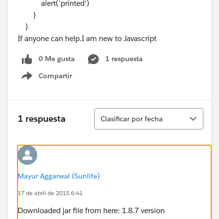
alert('printed')
}
}
If anyone can help.I am new to Javascript
0 Me gusta
1 respuesta
Compartir
Show menu
Ordenar
1 respuesta
Clasificar por fecha
Mayur Aggarwal (Sunlife)
17 de abril de 2015 6:41
Downloaded jar file from here: 1.8.7 version