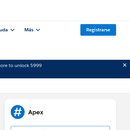
uda
Más
Registrarse
ore to unlock $999
Apex