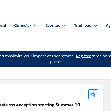
eral
Conectar
Eventos
Trailhead
Ay
and maximize your impact at Dreamforce.
Register
three or m
passes.
r
 returns exception starting Summer 19