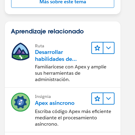
Más sobre este tema
Aprendizaje relacionado
Ruta
Desarrollar
habilidades de
codificación en Apex
Familiarícese con Apex y amplíe
sus herramientas de
administración.
Insignia
Apex asíncrono
Escriba código Apex más eficiente
mediante el procesamiento
asíncrono.