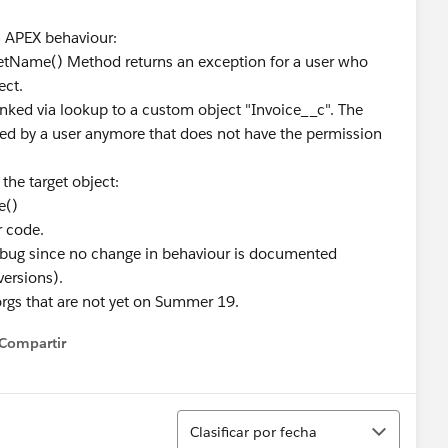
n APEX behaviour:
getName() Method returns an exception for a user who
ect.
nked via lookup to a custom object "Invoice__c". The
ed by a user anymore that does not have the permission
 the target object:
e()
r code.
 bug since no change in behaviour is documented
versions).
orgs that are not yet on Summer 19.
Compartir
how menu
Ordenar
Clasificar por fecha