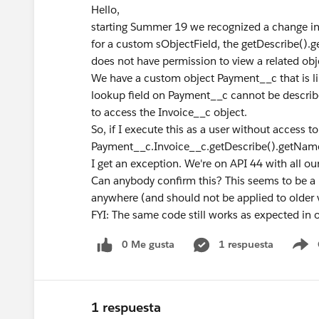
Hello,
starting Summer 19 we recognized a change i
for a custom sObjectField, the getDescribe().
does not have permission to view a related obj
We have a custom object Payment__c that is li
lookup field on Payment__c cannot be describ
to access the Invoice__c object.
So, if I execute this as a user without access to
Payment__c.Invoice__c.getDescribe().getNam
I get an exception. We're on API 44 with all ou
Can anybody confirm this? This seems to be a
anywhere (and should not be applied to older 
FYI: The same code still works as expected in 
0 Me gusta
1 respuesta
S
1 respuesta