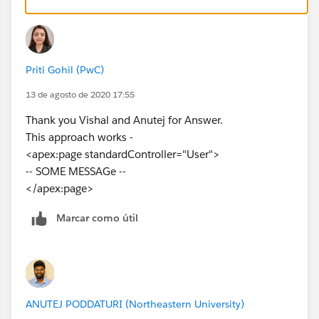
you in the layout.
Best,
Vishal
Priti Gohil (PwC)
13 de agosto de 2020 17:55
Thank you Vishal and Anutej for Answer.
This approach works -
<apex:page standardController="User">
-- SOME MESSAGe --
</apex:page>
Marcar como útil
ANUTEJ PODDATURI (Northeastern University)