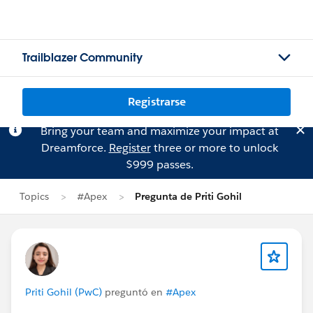
Trailblazer Community
Registrarse
Bring your team and maximize your impact at
Dreamforce.
Register
three or more to unlock
$999 passes.
Topics
#Apex
Pregunta de Priti Gohil
Priti Gohil (PwC)
preguntó en
#Apex