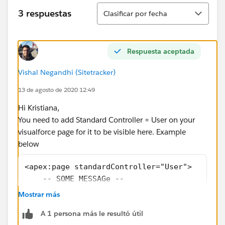
Ordenar
3 respuestas
Clasificar por fecha
Respuesta aceptada
Vishal Negandhi (Sitetracker)
13 de agosto de 2020 12:49
Hi Kristiana,
You need to add Standard Controller = User on your
visualforce page for it to be visible here. Example
below
<apex:page standardController="User">
    -- SOME MESSAGe --
</apex:page>
Mostrar más
Once you have this, the page should be available for
A 1 persona más le resultó útil