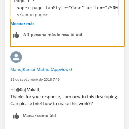
Page 1 : 
 <apex:page tabStyle="Case" action="/500?fcf
 </apex:page>
 Page 2: 
Mostrar más
 <apex:page tabStyle="Case" action="/500?fcf
A 1 persona más le resultó útil
 </apex:page>
 final Page 
 <apex:page> 
 <apex:include name="page1"/>
 <apex:include name="page2"/>
ManojKumar Muthu (Appviewx)
 </apex:page>
18 de septiembre de 2018 7:46
Hi @Raj Vakati,
Thanks for your response, I am new to this developing.
Can please brief how to make this work??
Marcar como útil