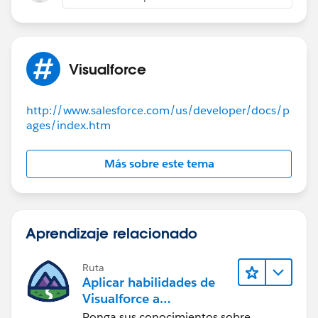
Visualforce
http://www.salesforce.com/us/developer/docs/p
ages/index.htm
Más sobre este tema
Aprendizaje relacionado
Ruta
Aplicar habilidades de
Visualforce a
componentes Lightning
Ponga sus conocimientos sobre