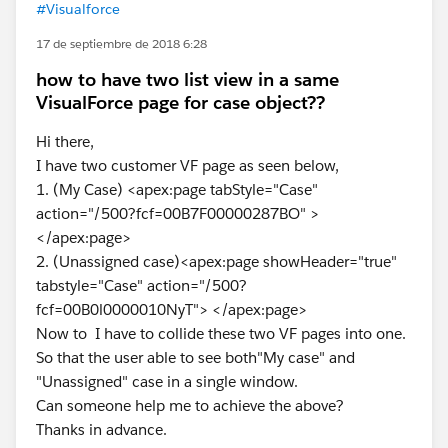
#Visualforce
17 de septiembre de 2018 6:28
how to have two list view in a same
VisualForce page for case object??
Hi there,
I have two customer VF page as seen below,
1. (My Case) <apex:page tabStyle="Case"
action="/500?fcf=00B7F00000287BO" >
</apex:page>
2. (Unassigned case)<apex:page showHeader="true"
tabstyle="Case" action="/500?
fcf=00B0l0000010NyT"> </apex:page>
Now to I have to collide these two VF pages into one.
So that the user able to see both"My case" and
"Unassigned" case in a single window.
Can someone help me to achieve the above?
Thanks in advance.