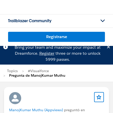
Trailblazer Community
Registrarse
Bring your team and maximize your impact at
Dreamforce.
Register
three or more to unlock
$999 passes.
Topics
#Visualforce
Pregunta de ManojKumar Muthu
ManojKumar Muthu (Appviewx)
preguntó en