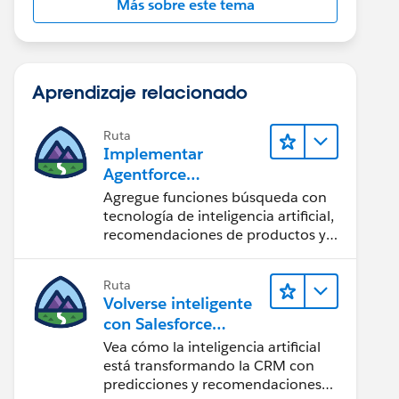
Más sobre este tema
Aprendizaje relacionado
Ruta
Implementar
Agentforce
Commerce Einstein
Agregue funciones búsqueda con
tecnología de inteligencia artificial,
recomendaciones de productos y
perspectivas de los compradores a
su sitio de B2C Commerce.
Ruta
Volverse inteligente
con Salesforce
Einstein
Vea cómo la inteligencia artificial
está transformando la CRM con
predicciones y recomendaciones