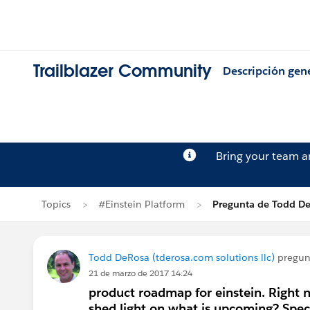
Trailblazer Community
Descripción gen
Bring your team 
Topics
#Einstein Platform
Pregunta de Todd D
Todd DeRosa (tderosa.com solutions llc)
pregun
21 de marzo de 2017 14:24
product roadmap for einstein. Right n
shed light on what is upcoming? Speci