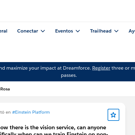
eral
Conectar
Eventos
Trailhead
Ay
and maximize your impact at Dreamforce.
Register
three or m
passes.
eRosa
tó en
#Einstein Platform
ow there is the vision service, can anyone
fically when can we train Einstein on non-