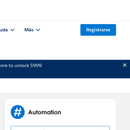
uda
Más
Registrarse
ore to unlock $999
Automation