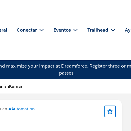
eral
Conectar
Eventos
Trailhead
Ay
and maximize your impact at Dreamforce.
Register
three or m
passes.
anishKumar
ó en
#Automation