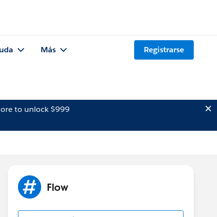
uda
Más
Registrarse
ore to unlock $999
Flow