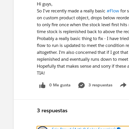
Hi guys,
So I've recently made a really basic
#Flow
for s
on custom product object, drops below reorder 
to only fire once when the stock level first hits
time stock is replenished back to above the reo
Probably a really basic thing to fix - I have tri
flow to run is updated to meet the condition re
altogether. I'm also concerned that if I got that
replenished and eventually runs down to meet
Hopefully that makes sense and sorry if these a
TIA!
0 Me gusta
3 respuestas
3 respuestas