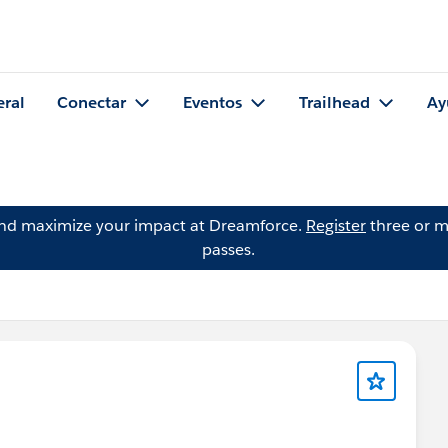
eral
Conectar
Eventos
Trailhead
Ay
and maximize your impact at Dreamforce.
Register
three or m
passes.