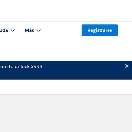
uda
Más
Registrarse
ore to unlock $999