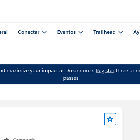
eral
Conectar
Eventos
Trailhead
Ay
and maximize your impact at Dreamforce.
Register
three or m
passes.