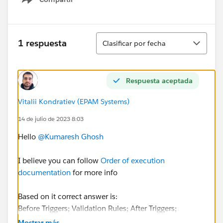
Show menu
Ordenar
1 respuesta
Clasificar por fecha
Respuesta aceptada
Vitalii Kondratiev (EPAM Systems)
14 de julio de 2023 8:03
Hello
@Kumaresh Ghosh
I believe you can follow
Order of execution
documentation
for more info
Based on it correct answer is:
Before Triggers; Validation Rules; After Triggers;
Assignment Rules; Workflow Rules; Commit
Mostrar más