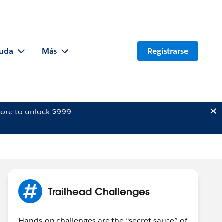
uda
Más
Registrarse
ore to unlock $999
Trailhead Challenges
Hands-on challenges are the “secret sauce” of