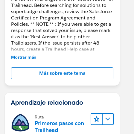
Trailhead. Before searching for solutions to
superbadge challenges, review the Salesforce
Certification Program Agreement and
Policies. ** NOTE ** : If you were able to get a
response that solved your issue, please mark
it as the 'Best Answer' to help other
Trailblazers. If the issue persists after 48
hours, create a Trailhead Help case at
https://help.salesforce.com/s/support
for
Mostrar más
further assistance.
Más sobre este tema
Aprendizaje relacionado
Ruta
Primeros pasos con
Trailhead