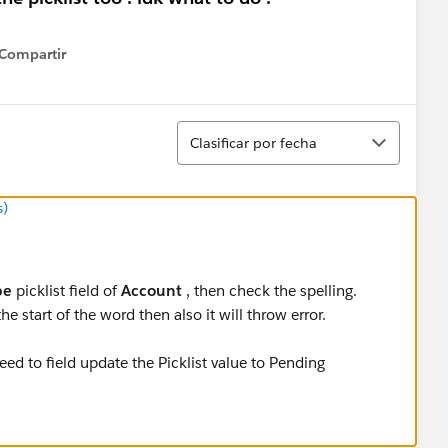
Compartir
how menu
Ordenar
Clasificar por fecha
s)
pe
picklist field of
Account
, then check the spelling.
the start of the word then also it will throw error.
eed to field update the Picklist value to Pending