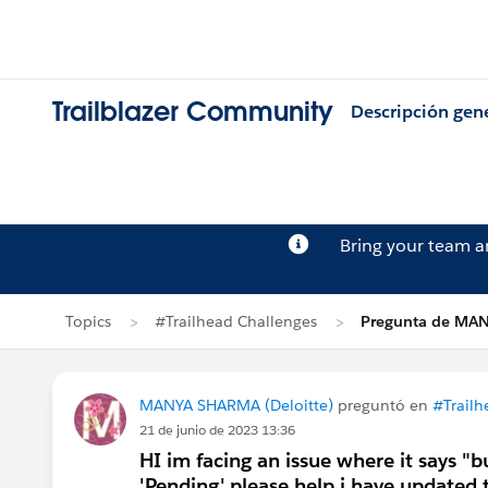
Trailblazer Community
Descripción gen
Bring your team 
Topics
#Trailhead Challenges
Pregunta de MA
MANYA SHARMA (Deloitte)
preguntó en
#Trailh
21 de junio de 2023 13:36
HI im facing an issue where it says "b
'Pending'.please help i have updated t