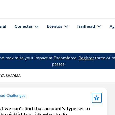
eral
Conectar
Eventos
Trailhead
Ay
and maximize your impact at Dreamforce.
Register
three or m
passes.
NYA SHARMA
ead Challenges
ut we can't find that account's Type set to
he picklist too . idk what to do .