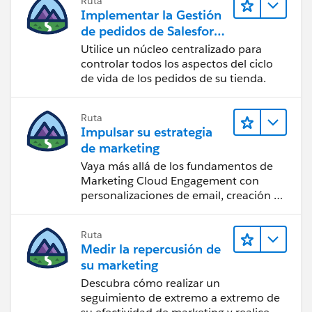
Ruta
Implementar la Gestión
de pedidos de Salesforce
con un establecimiento
Utilice un núcleo centralizado para
de B2B, B2C o
controlar todos los aspectos del ciclo
B2B2C Commerce
de vida de los pedidos de su tienda.
Ruta
Impulsar su estrategia
de marketing
Vaya más allá de los fundamentos de
Marketing Cloud Engagement con
personalizaciones de email, creación de
reportes y diseño.
Ruta
Medir la repercusión de
su marketing
Descubra cómo realizar un
seguimiento de extremo a extremo de