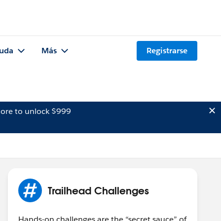
uda
Más
Registrarse
ore to unlock $999
Trailhead Challenges
Hands-on challenges are the “secret sauce” of