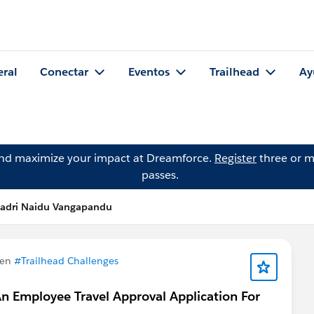
eral
Conectar
Eventos
Trailhead
Ay
and maximize your impact at Dreamforce.
Register
three or m
passes.
hadri Naidu Vangapandu
 en
#Trailhead Challenges
n Employee Travel Approval Application For