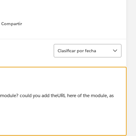
Compartir
Show menu
Ordenar
Clasificar por fecha
ad module? could you add theURL here of the module, as