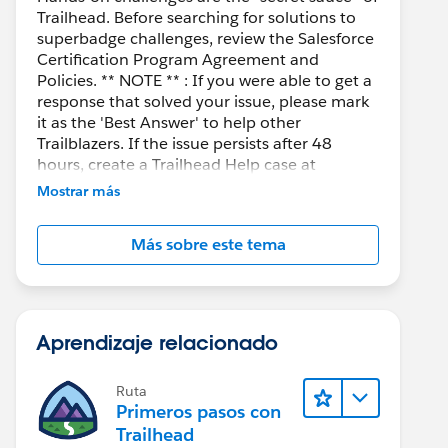
Trailhead. Before searching for solutions to
superbadge challenges, review the Salesforce
Certification Program Agreement and
Policies. ** NOTE ** : If you were able to get a
response that solved your issue, please mark
it as the 'Best Answer' to help other
Trailblazers. If the issue persists after 48
hours, create a Trailhead Help case at
https://help.salesforce.com/s/support
for
Mostrar más
further assistance.
Más sobre este tema
Aprendizaje relacionado
Ruta
Primeros pasos con
Trailhead