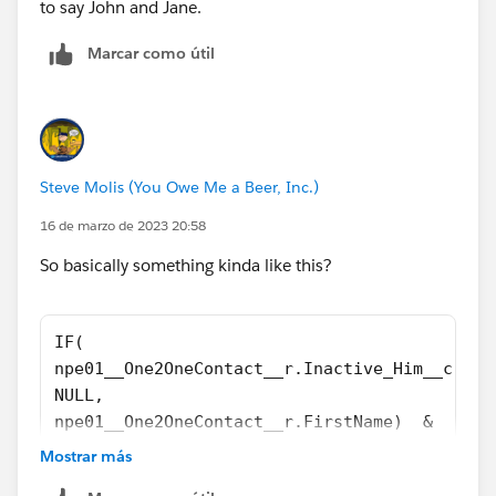
to say John and Jane.
Marcar como útil
Steve Molis (You Owe Me a Beer, Inc.)
16 de marzo de 2023 20:58
So basically something kinda like this?
IF( 
npe01__One2OneContact__r.Inactive_Him__c = T
NULL,
npe01__One2OneContact__r.FirstName)  &  
IF( 
Mostrar más
OR(