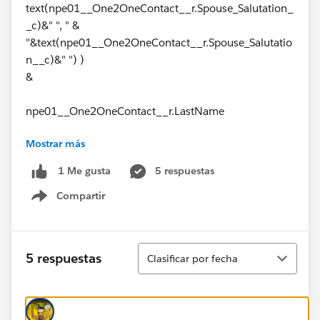
text(npe01__One2OneContact__r.Spouse_Salutation_
_c)&" ", " &
"&text(npe01__One2OneContact__r.Spouse_Salutatio
n__c)&" ") )
&
npe01__One2OneContact__r.LastName
Mostrar más
#Formulas
5 respuestas
1 Me gusta
Compartir
Show menu
Ordenar
5 respuestas
Clasificar por fecha