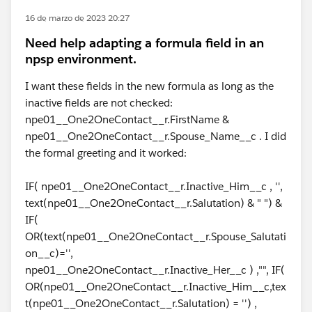
16 de marzo de 2023 20:27
Need help adapting a formula field in an
npsp environment.
I want these fields in the new formula as long as the
inactive fields are not checked:
npe01__One2OneContact__r.FirstName &
npe01__One2OneContact__r.Spouse_Name__c . I did
the formal greeting and it worked:
IF( npe01__One2OneContact__r.Inactive_Him__c , '',
text(npe01__One2OneContact__r.Salutation) & " ") &
IF(
OR(text(npe01__One2OneContact__r.Spouse_Salutati
on__c)='',
npe01__One2OneContact__r.Inactive_Her__c ) ,"", IF(
OR(npe01__One2OneContact__r.Inactive_Him__c,tex
t(npe01__One2OneContact__r.Salutation) = '') ,