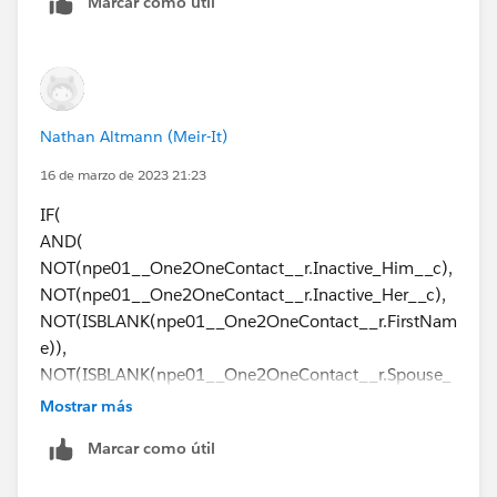
Marcar como útil
npe01__One2OneContact__r.Inactive_Him__c = T
npe01__One2OneContact__r.Inactive_Her__c = T
),
NULL,
' and ' ) & 
Nathan Altmann (Meir-It)
IF(
npe01__One2OneContact__r.Inactive_Her__c = T
16 de marzo de 2023 21:23
NULL,
IF(
npe01__One2OneContact__r.Spouse_Name__c) 
AND(
NOT(npe01__One2OneContact__r.Inactive_Him__c),
NOT(npe01__One2OneContact__r.Inactive_Her__c),
NOT(ISBLANK(npe01__One2OneContact__r.FirstNam
e)),
NOT(ISBLANK(npe01__One2OneContact__r.Spouse_
Name__c))
Mostrar más
),
Marcar como útil
TEXT(npe01__One2OneContact__r.FirstName) & " & "
&