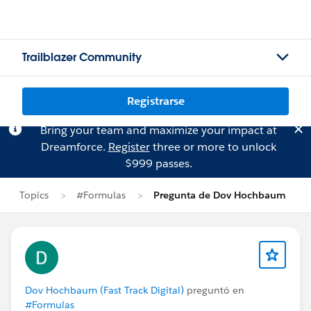
Trailblazer Community
Registrarse
Bring your team and maximize your impact at
Dreamforce.
Register
three or more to unlock
$999 passes.
Topics
#Formulas
Pregunta de Dov Hochbaum
Dov Hochbaum (Fast Track Digital)
preguntó en
#Formulas