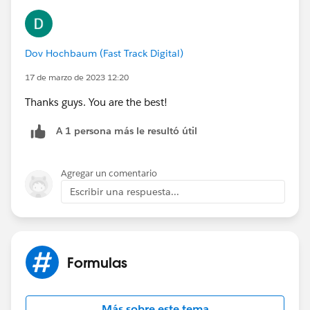
TEXT(npe01__One2OneContact__r.Spouse_Name__c
) & " ",
IF(
Dov Hochbaum (Fast Track Digital)
NOT(npe01__One2OneContact__r.Inactive_Him__c),
TEXT(npe01__One2OneContact__r.Salutation) & " ",
17 de marzo de 2023 12:20
""
Thanks guys. You are the best!
)
) & IF(
A 1 persona más le resultó útil
OR(
ISBLANK(TEXT(npe01__One2OneContact__r.Spouse_
Salutation__c)),
Agregar un comentario
npe01__One2OneContact__r.Inactive_Her__c
Escribir una respuesta...
),
"",
IF(
OR(
Formulas
npe01__One2OneContact__r.Inactive_Him__c,
ISBLANK(TEXT(npe01__One2OneContact__r.Salutatio
n))
Más sobre este tema