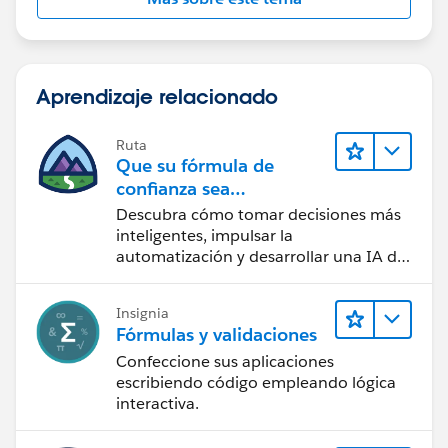
),
TEXT(npe01__One2OneContact__r.Spouse_Salutation
__c) & " ",
" & " &
Aprendizaje relacionado
TEXT(npe01__One2OneContact__r.Spouse_Salutation
__c) & " "
Ruta
)
Que su fórmula de
) & TEXT(npe01__One2OneContact__r.LastName)
confianza sea
CRM + IA + Datos
Descubra cómo tomar decisiones más
inteligentes, impulsar la
automatización y desarrollar una IA de
confianza mediante la tecnología y los
productos más populares de
Insignia
Salesforce.
Fórmulas y validaciones
Confeccione sus aplicaciones
escribiendo código empleando lógica
interactiva.