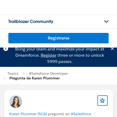
Trailblazer Community
Registrarse
Bring your team and maximize your impact at
Dreamforce.
Register
three or more to unlock
$999 passes.
Topics
#Salesforce Developer
Pregunta de Karen Plummer
Karen Plummer (N/A)
preguntó en
#Salesforce