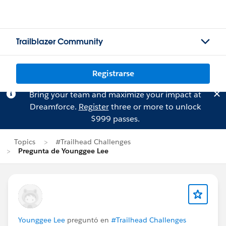
Trailblazer Community
Registrarse
Bring your team and maximize your impact at
Dreamforce.
Register
three or more to unlock
$999 passes.
Topics
#Trailhead Challenges
Pregunta de Younggee Lee
Younggee Lee
preguntó en
#Trailhead Challenges