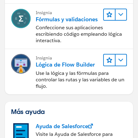
confianza mediante la tecnología y los
productos más populares de
Insignia
Salesforce.
Fórmulas y validaciones
Confeccione sus aplicaciones
escribiendo código empleando lógica
interactiva.
Insignia
Lógica de Flow Builder
Use la lógica y las fórmulas para
controlar las rutas y las variables de un
flujo.
Más ayuda
Ayuda de Salesforce
Visite la Ayuda de Salesforce para