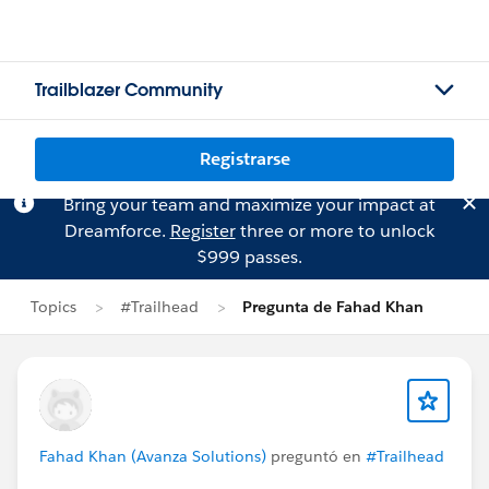
Trailblazer Community
Registrarse
Bring your team and maximize your impact at
Dreamforce.
Register
three or more to unlock
$999 passes.
Topics
#Trailhead
Pregunta de Fahad Khan
Fahad Khan (Avanza Solutions)
preguntó en
#Trailhead