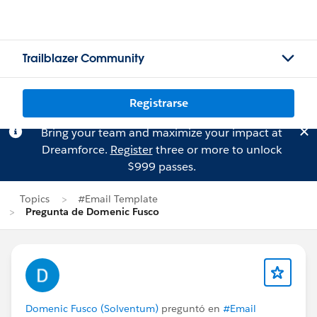
Trailblazer Community
Registrarse
Bring your team and maximize your impact at
Dreamforce.
Register
three or more to unlock
$999 passes.
Topics
#Email Template
Pregunta de Domenic Fusco
Domenic Fusco (Solventum)
preguntó en
#Email