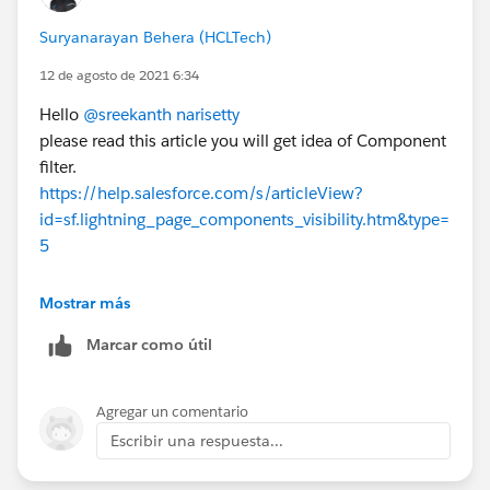
Suryanarayan Behera (HCLTech)
12 de agosto de 2021 6:34
Hello
@sreekanth narisetty
please read this article you will get idea of Component
filter.
https://help.salesforce.com/s/articleView?
id=sf.lightning_page_components_visibility.htm&type=
5
Mark Best if it helps.
Mostrar más
Marcar como útil
Agregar un comentario
Escribir una respuesta...