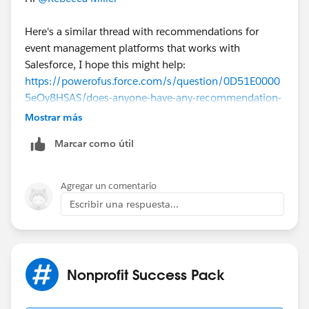
Here's a similar thread with recommendations for
event management platforms that works with
Salesforce, I hope this might help:
https://powerofus.force.com/s/question/0D51E0000
5eOy8HSAS/does-anyone-have-any-recommendation-
for-event-management-platforms-that-is-native-to-
Mostrar más
salesforce
Marcar como útil
Akash
Agregar un comentario
Escribir una respuesta...
Nonprofit Success Pack