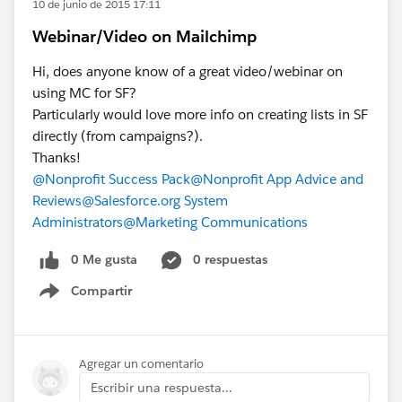
10 de junio de 2015 17:11
Webinar/Video on Mailchimp
Hi, does anyone know of a great video/webinar on
using MC for SF?
Particularly would love more info on creating lists in SF
directly (from campaigns?).
Thanks!
@Nonprofit Success Pack
@Nonprofit App Advice and
Reviews
@Salesforce.org System
Administrators
@Marketing Communications
0 Me gusta
0 respuestas
Compartir
Show menu
Agregar un comentario
Escribir una respuesta...