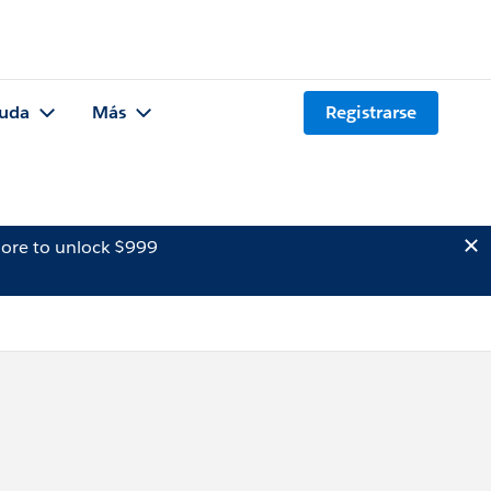
uda
Más
Registrarse
ore to unlock $999