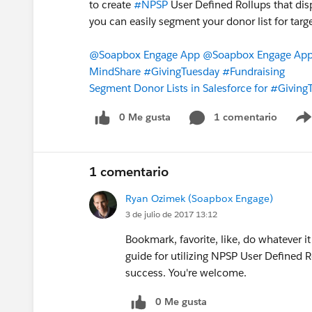
to create
#NPSP
User Defined Rollups that disp
you can easily segment your donor list for targ
@Soapbox Engage App
@Soapbox Engage App 
MindShare
#GivingTuesday
#Fundraising
Segment Donor Lists in Salesforce for #Giving
0 Me gusta
1 comentario
1 comentario
Ryan Ozimek (Soapbox Engage)
3 de julio de 2017 13:12
Bookmark, favorite, like, do whatever it
guide for utilizing NPSP User Defined 
success. You're welcome.
0 Me gusta