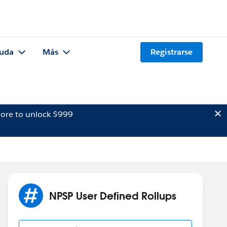
uda
Más
Registrarse
ore to unlock $999
NPSP User Defined Rollups