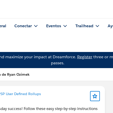
eral
Conectar
Eventos
Trailhead
Ay
and maximize your impact at Dreamforce.
Register
three or m
passes.
n de Ryan Ozimek
SP User Defined Rollups
sday success! Follow these easy step-by-step instructions