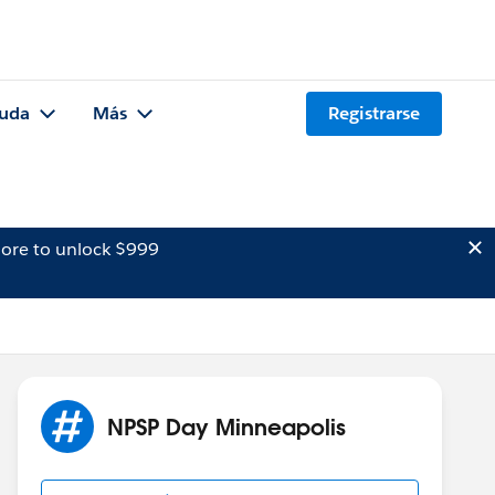
uda
Más
Registrarse
ore to unlock $999
NPSP Day Minneapolis