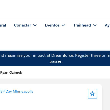
eral
Conectar
Eventos
Trailhead
Ay
and maximize your impact at Dreamforce.
Register
three or m
passes.
e Ryan Ozimek
SP Day Minneapolis