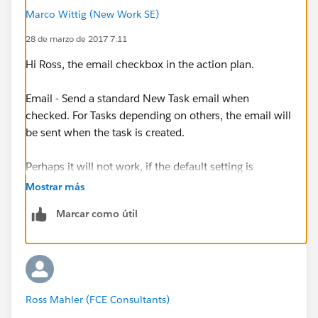
Marco Wittig (New Work SE)
28 de marzo de 2017 7:11
Hi Ross, the email checkbox in the action plan.
Email - Send a standard New Task email when
checked. For Tasks depending on others, the email will
be sent when the task is created.
Perhaps it will not work, if the default setting is
disabled for the email.
Mostrar más
Marcar como útil
Otherwise you can also open an issue
here:
https://github.com/ForceDotComLabs/ActionPl
ans
Ross Mahler (FCE Consultants)