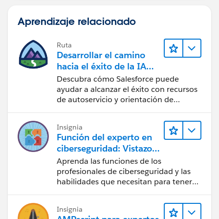
Aprendizaje relacionado
Ruta
Desarrollar el camino
hacia el éxito de la IA
con Salesforce
Descubra cómo Salesforce puede
ayudar a alcanzar el éxito con recursos
de autoservicio y orientación de
confianza mediante CRM, Agentforce y
expertos en datos.
Insignia
Función del experto en
ciberseguridad: Vistazo
rápido
Aprenda las funciones de los
profesionales de ciberseguridad y las
habilidades que necesitan para tener
éxito.
Insignia