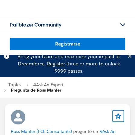
Trailblazer Community
Registrarse
Bring your team and maximize your impact at
Dreamforce.
Register
three or more to unlock
$999 passes.
Topics
#Ask An Expert
Pregunta de Ross Mahler
Ross Mahler (FCE Consultants)
preguntó en
#Ask An