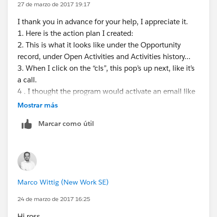
27 de marzo de 2017 19:17
I thank you in advance for your help, I appreciate it.
1. Here is the action plan I created:
2. This is what it looks like under the Opportunity
record, under Open Activities and Activities history…
3. When I click on the “cls”, this pop’s up next, like it’s
a call.
4 . I thought the program would activate an email like
the pic below? What am I missing?
Mostrar más
Thanks
Marcar como útil
Ross
*PLEASE NOTE OUR NEW ADDRESS*
FCE Consultants
280 Racebrook Road Bldg A
Orange, CT. 06477
Marco Wittig (New Work SE)
203-389-5994
24 de marzo de 2017 16:25
Hi ross,