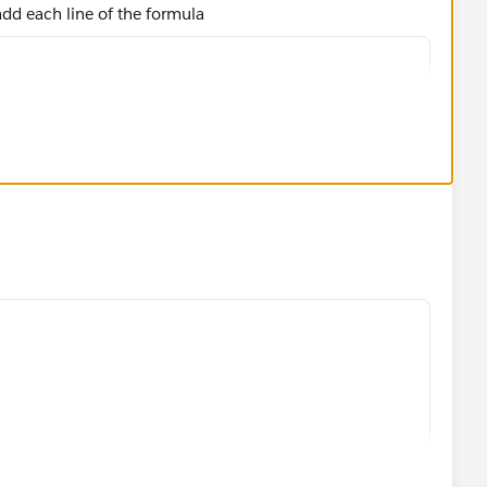
 add each line of the formula
 
Lost"), 
Won"),
) 
 