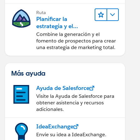
realice acciones sobre las
perspectivas.
Ruta
Planificar la
estrategia y el
contenido de
Combine la generación y el
marketing con
fomento de prospectos para crear
Marketing Cloud
una estrategia de marketing total.
Account
Engagement
Más ayuda
Ayuda de Salesforce
Visite la Ayuda de Salesforce para
obtener asistencia y recursos
adicionales.
IdeaExchange
Envíe su idea a IdeaExchange.