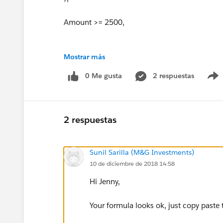
Amount >= 2500,
Mostrar más
ISBLANK(TEXT(Competitor__c))
0 Me gusta
2 respuestas
)
2 respuestas
Sunil Sarilla (M&G Investments)
10 de diciembre de 2018 14:58
Hi Jenny,
Your formula looks ok, just copy paste