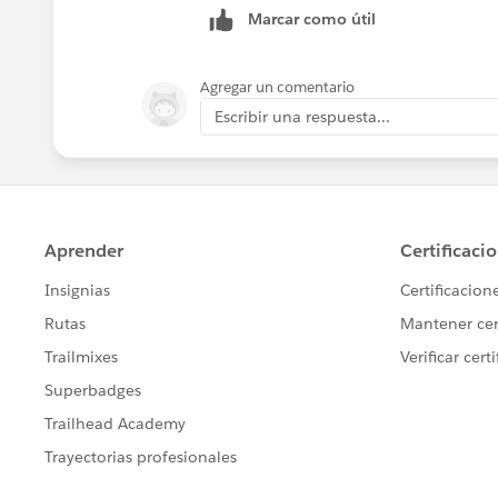
Marcar como útil
Amount >= 2500, 
ISBLANK(TEXT(Competitor__c))
)
Agregar un comentario
Escribir una respuesta...