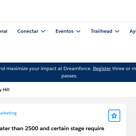
eral
Conectar
Eventos
Trailhead
Ay
and maximize your impact at Dreamforce.
Register
three or m
passes.
 Hill
arketing
ater than 2500 and certain stage require