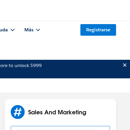
uda
Más
Registrarse
ore to unlock $999
Sales And Marketing