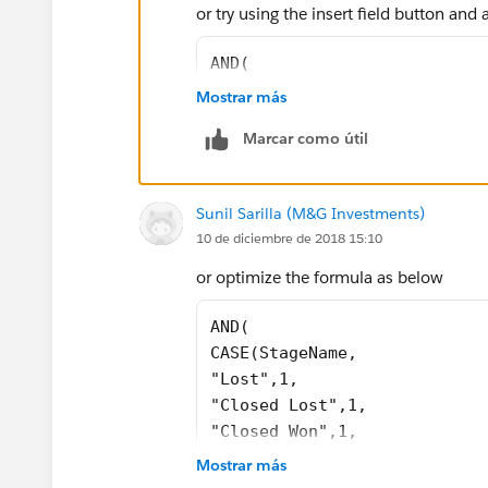
or try using the insert field button and
AND( 
OR( 
Mostrar más
ISPICKVAL(StageName,"Lost"),
Marcar como útil
ISPICKVAL(StageName,"Closed 
ISPICKVAL(StageName,"Closed 
ISPICKVAL(StageName,"7. Won"
Sunil Sarilla (M&G Investments)
),
10 de diciembre de 2018 15:10
Amount >= 2500, 
ISBLANK(TEXT(Competitor__c))
or optimize the formula as below
)
AND( 
CASE(StageName,
"Lost",1,
"Closed Lost",1,
"Closed Won",1,
"7. Won",1,
Mostrar más
0)=1,