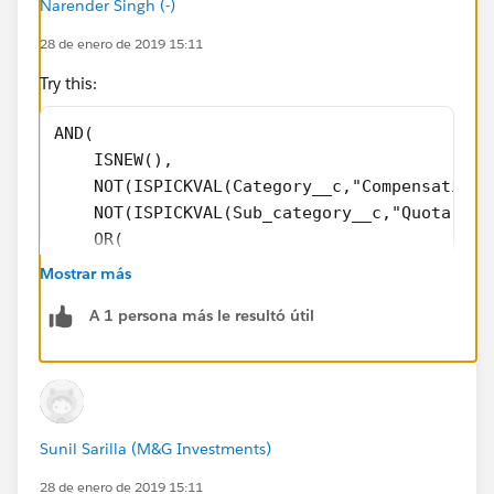
Narender Singh (-)
28 de enero de 2019 15:11
Try this:
AND(
    ISNEW(),
    NOT(ISPICKVAL(Category__c,"Compensation 
    NOT(ISPICKVAL(Sub_category__c,"Quota")),
    OR(
       ISBLANK(Account__c),
Mostrar más
       ISBLANK(Object_Origination__c)
A 1 persona más le resultó útil
       )
)
Sunil Sarilla (M&G Investments)
28 de enero de 2019 15:11