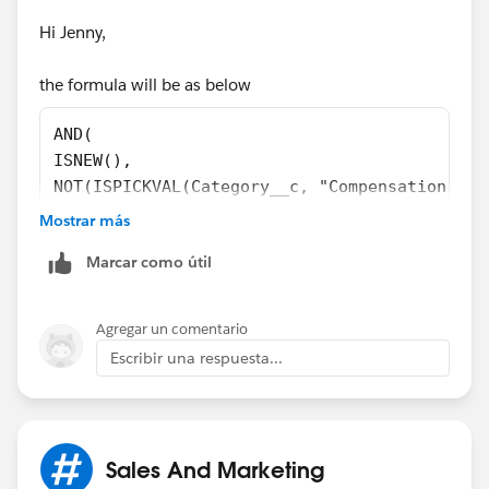
Hi Jenny,
the formula will be as below
AND(
ISNEW(),
NOT(ISPICKVAL(Category__c, "Compensation Pla
NOT(ISPICKVAL (Sub_category__c,"Quota")),
Mostrar más
OR(
Marcar como útil
   ISBLANK(Account__c),
   ISBLANK(Object_Origination__c)
  )
Agregar un comentario
)
Escribir una respuesta...
Sales And Marketing