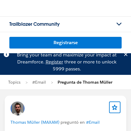
Trailblazer Community
Registrarse
Bring your team and maximize your impact at
Dreamforce.
Register
three or more to unlock
$999 passes.
Topics
#Email
Pregunta de Thomas Müller
Thomas Müller (MAXAM)
preguntó en
#Email