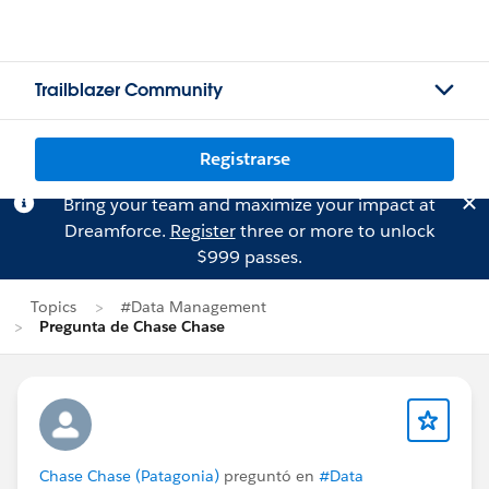
Trailblazer Community
Registrarse
Bring your team and maximize your impact at
Dreamforce.
Register
three or more to unlock
$999 passes.
Topics
#Data Management
Pregunta de Chase Chase
Chase Chase (Patagonia)
preguntó en
#Data