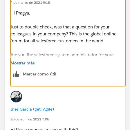
4 de marzo de 2021 9:18
Hi Pragya,
Just to double check, was that a question for your
colleagues in your company? This is the global online
forum for all salesforce customers in the world.
Are you the salesforce system administrator for your
company?
Mostrar más
Marcar como útil
Ines Garcia (get: Agile)
26 de abril de 2021 7:06
Hi Pragya,where are you with this?