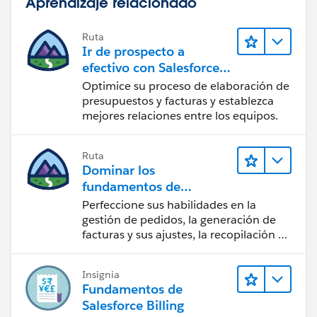
Aprendizaje relacionado
Ruta
Ir de prospecto a
efectivo con Salesforce
CPQ y Salesforce Billing
Optimice su proceso de elaboración de
presupuestos y facturas y establezca
mejores relaciones entre los equipos.
Ruta
Dominar los
fundamentos de
administración de
Perfeccione sus habilidades en la
Salesforce Billing
gestión de pedidos, la generación de
facturas y sus ajustes, la recopilación de
pagos y los reportes financieros.
Insignia
Fundamentos de
Salesforce Billing