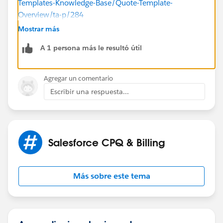
Templates-Knowledge-Base/Quote-Template-
Overview/ta-p/284
Mostrar más
For contract creation this will be created off the quote
A 1 persona más le resultó útil
object
(
https://community.steelbrick.com/t5/CPQ/Generatin
g-Contract-Documents/m-
Agregar un comentario
p/430/highlight/true#.M382
).
Escribir una respuesta...
My recommendation would be to generate a workflow
for when the Opportunity is Contracted. The action
would be to set the SBQQ__QuoteTemplateId__c field
Salesforce CPQ & Billing
on the Quote. When the Opportunity is not contracted
the ID should be set to the Quote template. When
contracted, null this value out to allow the Salesperson
Más sobre este tema
to select between your available quotes (ie Quote and
Contract). If there are more templates you are trying to
restrict we would have to discuss a different approach.