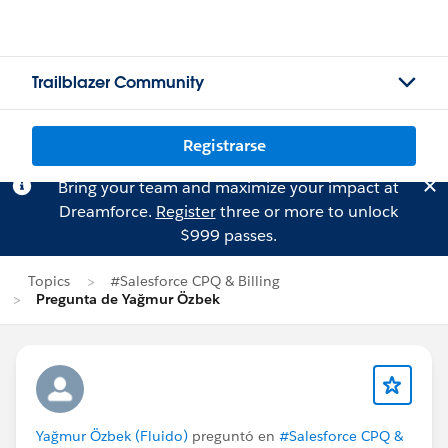
Trailblazer Community
Registrarse
Bring your team and maximize your impact at
Dreamforce.
Register
three or more to unlock
$999 passes.
Topics
#Salesforce CPQ & Billing
Pregunta de Yağmur Özbek
Yağmur Özbek (Fluido)
preguntó en
#Salesforce CPQ &