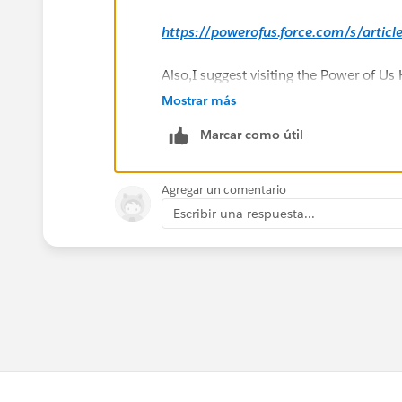
https://powerofus.force.com/s/artic
Also,I suggest visiting the Power of U
Non-Profit.
Mostrar más
Marcar como útil
https://www.salesforce.org/help/pow
You may be able to get a quicker answer
Agregar un comentario
Escribir una respuesta...
Regards,
Jayson