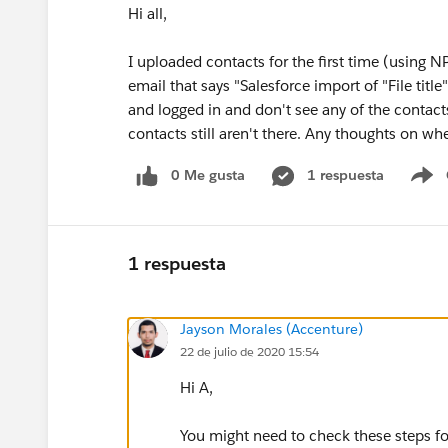
Hi all,
I uploaded contacts for the first time (using N
email that says "Salesforce import of "File tit
and logged in and don't see any of the contacts
contacts still aren't there. Any thoughts on wh
0 Me gusta
1 respuesta
S
1 respuesta
Jayson Morales (Accenture)
22 de julio de 2020 15:54
Hi A,
You might need to check these steps fo