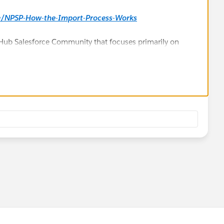
le/NPSP-How-the-Import-Process-Works
s Hub Salesforce Community that focuses primarily on
er-of-us-hub/
 if you post there. Thank you!