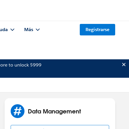
uda
Más
Registrarse
ore to unlock $999
Data Management