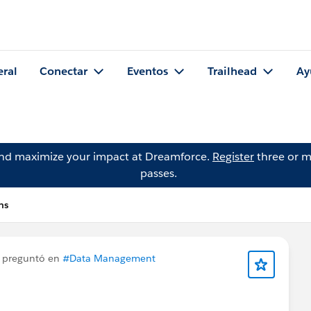
eral
Conectar
Eventos
Trailhead
Ay
and maximize your impact at Dreamforce.
Register
three or m
passes.
ns
preguntó en
#Data Management