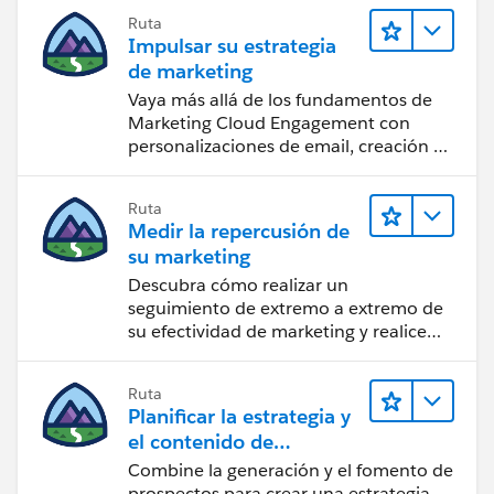
Ruta
Impulsar su estrategia
de marketing
Vaya más allá de los fundamentos de
Marketing Cloud Engagement con
personalizaciones de email, creación de
reportes y diseño.
Ruta
Medir la repercusión de
su marketing
Descubra cómo realizar un
seguimiento de extremo a extremo de
su efectividad de marketing y realice
acciones sobre las perspectivas.
Ruta
Planificar la estrategia y
el contenido de
marketing con
Combine la generación y el fomento de
Marketing Cloud
prospectos para crear una estrategia