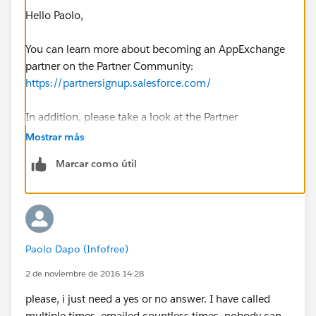
Hello Paolo,
You can learn more about becoming an AppExchange
partner on the Partner Community:
https://partnersignup.salesforce.com/
In addition, please take a look at the Partner
Community for App Vendors for more information: ​
Mostrar más
https://partners.salesforce.com/s/education/appvend
Marcar como útil
ors/overview
Hope this helps!
Paolo Dapo (Infofree)
2 de noviembre de 2016 14:28
please, i just need a yes or no answer. I have called
multiple times, emailed countless times, nobody can