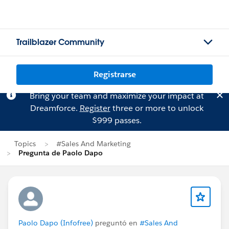
Trailblazer Community
Registrarse
Bring your team and maximize your impact at
Dreamforce.
Register
three or more to unlock
$999 passes.
Topics
#Sales And Marketing
Pregunta de Paolo Dapo
Paolo Dapo (Infofree)
preguntó en
#Sales And